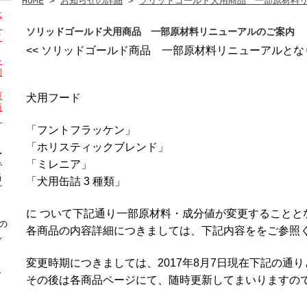
HOME
>
お知らせの詳細
>
ソリッドゴールド犬用商品 一部原材料
は
。
ソリッドゴールド犬用商品 一部原材料リニューアルのご案内
イ
<< ソリッドゴールド商品 一部原材料リニューアルとなり
を
飼
庫
犬用フード
商
ま
「フントフラッケン」
「ホリスティックブレンド」
予
「ミレニア」
で
当
「犬用缶詰 3 種類」
ざ
に ついて下記通り一部原材料・成分値が変更することと
の
各商品の
内容詳細
につきましては、
下記内容ををご参照
れ
変更時期につきましては、2017年8月7日現在下記の通
し
その後は各商品ページにて、随時更新してまいりますの
。