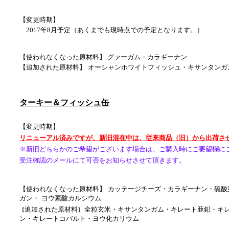
【変更時期】
2017年8月予定（あくまでも現時点での予定となります。）
【使われなくなった原材料】 グァーガム・カラギーナン
【
追加された原材料
】
オーシャンホワイトフィッシュ・キサンタンガ
ターキー＆フィッシュ缶
【変更時期】
リニューアル済みですが、新旧混在中は、従来商品（旧）から出荷さ
※新旧どちらかのご希望がございます場合は、ご購入時にご要望欄に
受注確認のメールにて可否をお知らせさせて頂きます。
【使われなくなった原材料】 カッテージチーズ・カラギーナン・硫
ガン・ ヨウ素酸カルシウム
追加された原材料
全粒玄米・キサンタンガム・キレート亜鉛・キレ
【
】
ン・キレートコバルト・ヨウ化カリウム