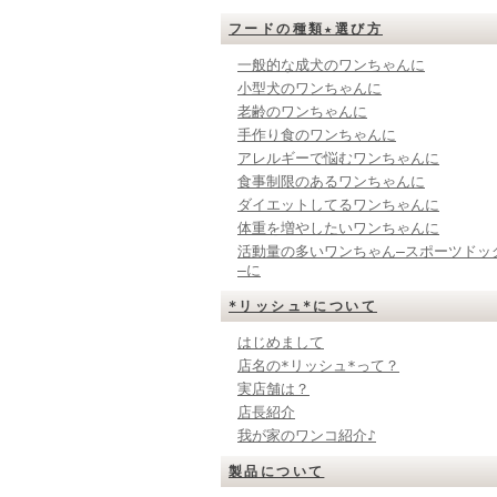
フードの種類★選び方
一般的な成犬のワンちゃんに
小型犬のワンちゃんに
老齢のワンちゃんに
手作り食のワンちゃんに
アレルギーで悩むワンちゃんに
食事制限のあるワンちゃんに
ダイエットしてるワンちゃんに
体重を増やしたいワンちゃんに
活動量の多いワンちゃん―スポーツドッ
―に
*リッシュ*について
はじめまして
店名の*リッシュ*って？
実店舗は？
店長紹介
我が家のワンコ紹介♪
製品について