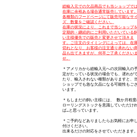
総輸入元での欠品商品でも当ショップで
在庫に余裕ある場合通常販売しています
各種類のフードページにて販売可能なサ
ズ、数量をご確認ください。
在庫の状況により、これまで当ショップ
定期的・継続的にご利用いただいている
い主様優先での販売と変更させて頂きま
す。ご注文のタイミングによっては、在
切れとなり、
お客様の注文通り承れない
品も出てきますが、何卒ご了承ください
せ。
＊アメリカから総輸入元への次回輸入の
定がたっている状況の場合でも、遅れが
たり、輸入されない種類がありますと、
ショップでも急な欠品になる可能性もご
います。
＊もしまだの飼い主様には、 数か月程度
ローリングストックを意識していただけ
ば…と思っています。
＊ご予約などありましたらお気軽にお申
付けください。
出来るだけの対応をさせていただきます