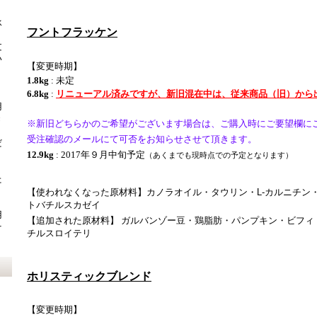
承
フントフラッケン
文
い
【変更時期】
1.8kg
: 未定
6.8kg
:
リニューアル済みですが、新旧混在中は、従来商品（旧）から
用
き
※新旧どちらかのご希望がございます場合は、ご購入時にご要望欄に
受注確認のメールにて可否をお知らせさせて頂きます。
だ
12.9kg
: 2017年９月中旬予定
（あくまでも現時点での予定となります）
た
【使われなくなった原材料】カノラオイル・タウリン・L-カルニチン
り
トバチルスカゼイ
用
【追加された原材料
】
ガルバンゾー豆・鶏脂肪・パンプキン・ビフィ
そ
チルスロイテリ
ホリスティックブレンド
【変更時期】