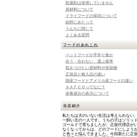
防腐剤は使用していません
原材料について
ドライフードの保存について
給餌にあたって
うんちに関して
よくある質問
フードのあれこれ
ペットフードか手作り食か
合う・合わない、選ぶ基準
気をつけたい原材料や添加物
正規品と輸入品の違い
国産フードとアメリカ産フードの違い
ＡＡＦＣＯってなに？
栄養成分の表示について
当店紹介
私たちは犬のいない生活は考えられない
一飼い主の一人です。うちの子はソリッ
ゴールドで育ちましたが、正規代理店が
なくなってからは、どのフードにしよう
と色々と悩んできました。今回新たに正