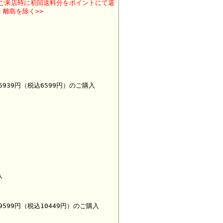
のご来店時に初回送料分をポイントにて還
・離島を除く>>
939
円（税込6599円）のご購入
入
599
円（税込10449円）のご購入