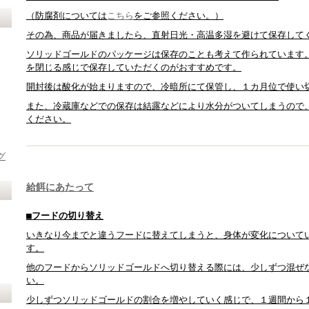
（防腐剤については
こちら
をご参照ください。）
その為、商品が届きましたら、直射日光・高温多湿を避けて保存して
ソリッドゴールドのパッケージは保存のことも考えて作られています
を閉じる感じで保存していただくのがおすすめです。
開封後は酸化が始まりますので、冷暗所にて保管し、１カ月位で使い
また、冷蔵庫などでの保存は結露などにより水分がついてしまうので
ください。
グ
給餌にあたって
■
フードの切り替え
いきなり今までと違うフードに替えてしまうと、身体が変化について
す。
他のフードからソリッドゴールドへ切り替える際には、少しずつ混ぜ
い。
少しずつソリッドゴールドの割合を増やしていく感じで、１週間から