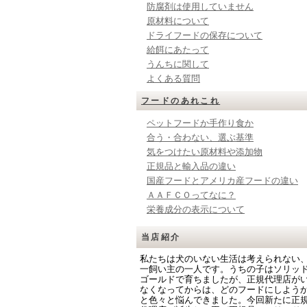
防腐剤は使用していません
原材料について
ドライフードの保存について
給餌にあたって
うんちに関して
よくある質問
フードのあれこれ
ペットフードか手作り食か
合う・合わない、選ぶ基準
気をつけたい原材料や添加物
正規品と輸入品の違い
国産フードとアメリカ産フードの違い
ＡＡＦＣＯってなに？
栄養成分の表示について
当店紹介
私たちは犬のいない生活は考えられない
一飼い主の一人です。うちの子はソリッ
ゴールドで育ちましたが、正規代理店が
なくなってからは、どのフードにしよう
と色々と悩んできました。今回新たに正