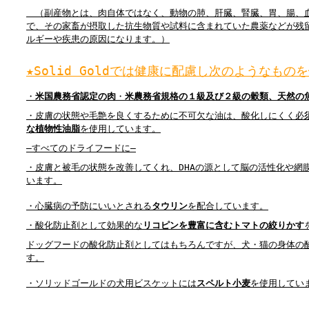
（
副産物とは、肉自体ではなく、動物の肺、肝臓、腎臓、胃、腸、
で、その家畜が摂取した抗生物質や試料に含まれていた農薬などが残
ルギーや疾患の原因になります。）
★Solid Goldでは健康に配慮し次のようなものを
・
米国農務省認定の肉
・
米農務省規格の１級及び２級の穀類、天然の
・皮膚の状態や毛艶を良くするために不可欠な油は、酸化しにくく必
な植物性油脂
を使用しています。
―すべてのドライフードに―
・皮膚と被毛の状態を改善してくれ、DHAの源として脳の活性化や網
います。
・心臓病の予防にいいとされる
タウリン
を配合しています。
・酸化防止剤として効果的な
リコピンを豊富に含むトマトの絞りかす
ドッグフードの酸化防止剤としてはもちろんですが、犬・猫の身体の
す。
・ソリッドゴールドの犬用ビスケットには
スペルト小麦
を使用してい