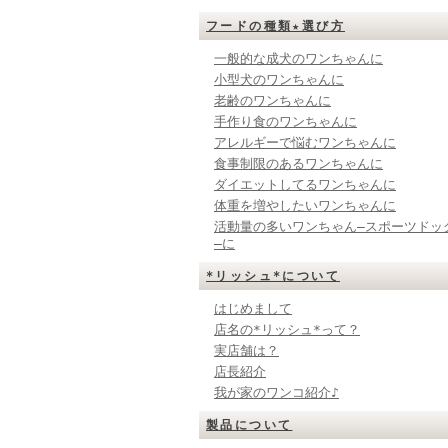
フードの種類★選び方
一般的な成犬のワンちゃんに
小型犬のワンちゃんに
老齢のワンちゃんに
手作り食のワンちゃんに
アレルギーで悩むワンちゃんに
食事制限のあるワンちゃんに
ダイエットしてるワンちゃんに
体重を増やしたいワンちゃんに
活動量の多いワンちゃん―スポーツドッ
―に
*リッシュ*について
はじめまして
店名の*リッシュ*って？
実店舗は？
店長紹介
我が家のワンコ紹介♪
製品について