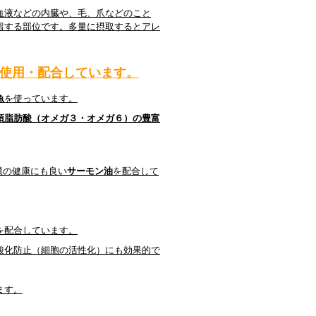
血液などの内臓や、毛、爪などのこと
留する部位です。多量に摂取するとアレ
使用・配合しています。
魚
を使っています。
須脂肪酸（オメガ３・オメガ６）の豊富
膜の健康にも良い
サーモン油
を配合して
を配合しています。
酸化防止（細胞の活性化）にも効果的で
ます。