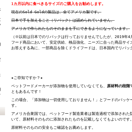
1カ月以内に食べきるサイズのご購入をお勧めします。
承
現在のSold Goldの製品は、全てアメリカ製です。
文
日本で手を加えること（リパック）は認められていません。
い
アメリカで作られたものそのままを手にできるようになっています。
（※
以前は日本でのリパックは行っておりませんでしたが、
2019
フード商品において、安定供給、検品強化、ニーズに合った商品サイ
用
お答えする為に、一部商品を除くドライフードは、日本国内でリパッ
き
だ
た
★ご存知ですか？★
り
ペットフードメーカーが添加物を使用していなくても、
原材料の段階
用
ともあるんです！
そ
この場合、「添加物は一切使用しておりません！」とフードのパッケ
す。
アメリカ合衆国では、ペットフード製造業者は製造過程で添加された
いて、原材料そのものに添加されたものを記載しなくてもよいのです
原材料そのものの安全もご確認をお薦めします。