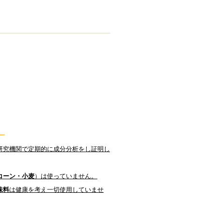
。
研究機関で定期的に成分分析をし証明し
コーン・小麦
）は使っていません。
味料
は健康を考え一切使用していませ