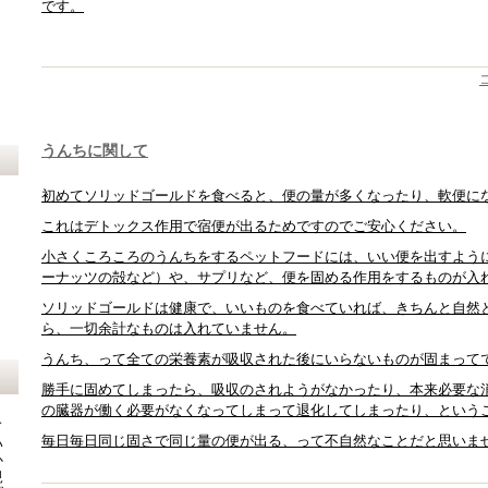
です。
うんちに関して
初めてソリッドゴールドを食べると、便の量が多くなったり、軟便に
これはデトックス作用で宿便が出るためですのでご安心ください。
小さくころころのうんちをするペットフードには、いい便を出すよう
ーナッツの殻など）や、サプリなど、便を固める作用をするものが入
ソリッドゴールドは健康で、いいものを食べていれば、きちんと自然
ら、一切余計なものは入れていません。
うんち、って全ての栄養素が吸収された後にいらないものが固まって
勝手に固めてしまったら、吸収のされようがなかったり、本来必要な
の臓器が働く必要がなくなってしまって退化してしまったり、という
、
ド
毎日毎日同じ固さで同じ量の便が出る、って不自然なことだと思いま
い
か
規