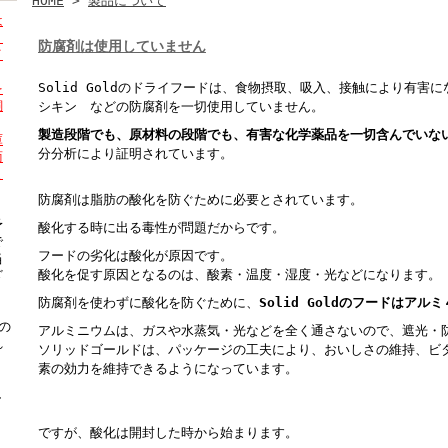
HOME
>
製品について
は
。
防腐剤は使用していません
イ
Solid Goldのドライフードは、食物摂取、吸入、接触により有害に
を
飼
シキン などの防腐剤を一切使用していません。
製造段階でも、原材料の段階でも、有害な化学薬品を一切含んでいな
庫
分分析により証明されています。
商
ま
防腐剤は脂肪の酸化を防ぐために必要とされています。
予
酸化する時に出る毒性が問題だからです。
で
フードの劣化は酸化が原因です。
当
酸化を促す原因となるのは、酸素・温度・湿度・光などになります。
ざ
防腐剤を使わずに酸化を防ぐために、
Solid Goldのフードはア
の
アルミニウムは、ガスや水蒸気・光などを全く通さないので、遮光・
れ
ソリッドゴールドは、パッケージの工夫により、おいしさの維持、ビ
素の効力を維持できるようになっています。
し
。
ですが、酸化は開封した時から始まります。