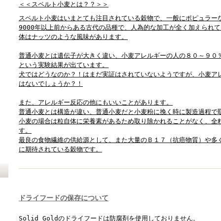
＜＜スペルト小麦とは？？＞＞
スペルト小麦はいまとても注目されている穀物で、一般にポピュラー
9000年以上前からある古代の品種で、人為的な加工が全く加えられ
体はナッツのような風味があります。
普通小麦とは遺伝子が大きく違い、小麦アレルギーの人の８０～９０
という実験結果が出ています。
犬ではどうなのか？！はまだ実証はされていないようですが、小麦ア
はないでしょうか？！
また、アレルギー反応の他にもいいことがあります。
普通小麦とは構造が違い、普通小麦だと小麦粉に挽く時に製造過程で
小麦の場合は粒自体に栄養素があるため取り除かれることがなく、全
す。
最良の食物繊維の供給源として、また大量のＢ１７（抗癌物質）や多
に期待されている穀物です。
ドライフードの保存について
Solid Goldのドライフードは防腐剤を使用しておりません。