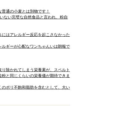
な普通の小麦とは別物です！
ていない完璧な自然食品と言われ、粉自
％にはアレルギー反応を起こさなかった
レルギーが心配なワンちゃんいは朗報で
取り除かれてしまう栄養素が、スペルト
粒粉と同じくらいの栄養価が期待できま
くのポリ不飽和脂肪を含むとして、大い