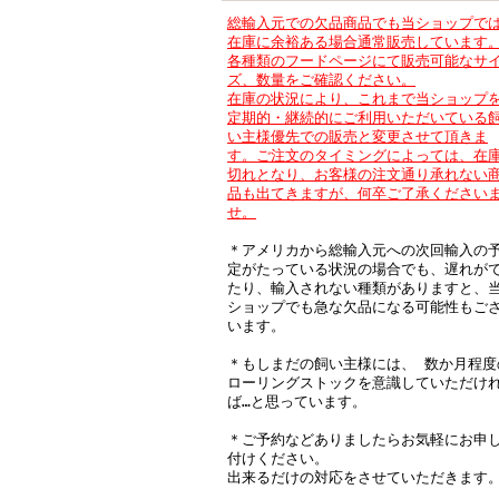
総輸入元での欠品商品でも当ショップで
在庫に余裕ある場合通常販売しています
各種類のフードページにて販売可能なサ
ズ、数量をご確認ください。
在庫の状況により、これまで当ショップ
定期的・継続的にご利用いただいている
い主様優先での販売と変更させて頂きま
す。ご注文のタイミングによっては、在
切れとなり、
お客様の注文通り承れない
品も出てきますが、何卒ご了承ください
せ。
＊アメリカから総輸入元への次回輸入の
定がたっている状況の場合でも、遅れが
たり、輸入されない種類がありますと、
ショップでも急な欠品になる可能性もご
います。
＊もしまだの飼い主様には、 数か月程度
ローリングストックを意識していただけ
ば…と思っています。
＊ご予約などありましたらお気軽にお申
付けください。
出来るだけの対応をさせていただきます