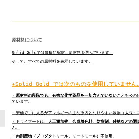
原材料について
Solid Goldでは健康に配慮し原材料を選んでいます。
そして、すべての原材料を表示しています。
★Solid Gold では次のものを
使用していません
・
原材料の段階でも、有害な化学薬品を一切含んでいない
ことを公の
ています。
・安価で手に入るがアレルギーの主な原因となりやすい穀物（
大豆・
・ドライフードは、
人工添加物、合成着色料、防腐剤、砂糖などの調
ん。
・
肉副産物（プロダクトミール、ミートミール）
不使用。