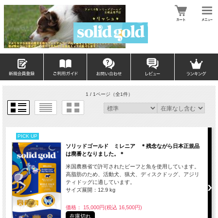
1 / 1ページ
（全1件）
PICK UP
ソリッドゴールド ミレニア ＊残念ながら日本正規品
は廃番となりました。＊
米国農務省で許可されたビーフと魚を使用しています。
高脂肪のため、活動犬、猟犬、ディスクドッグ、アジリ
ティドッグに適しています。
サイズ展開：12.9 kg
価格： 15,000円(税込 16,500円)
在庫切れ