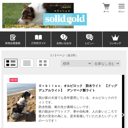
1 / 1ページ
（全1件）
NEW
Ｏｒｂｉｌｏｃ、オルビロック 防水ライト 【ドッグ
デュアルライト】 デンマーク製ライト
我が家の犬達でも長年愛用している、オルビロックのラ
イトです。
防水性能、耐久性が素晴らしいです。
夜の散歩やアウトドア、車や自転車、人の多いところで
愛犬の安全の為にも、是非装備していただきたいグッズ
の一つです！