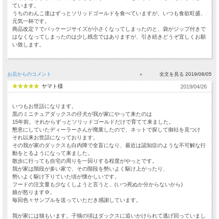
ています。
うちのわんこ達はずっとソリッドゴールドを食べていますが、いつも食欲旺盛、
元気一杯です。
商品改定？でパッケージサイズが小さくなってしまったのと、袋がジップ付きで
はなくなってしまったのは少し残念ではありますが、引き続きどうぞ宜しくお願
い致します。
お店からのコメント
2019/08/05
ヤマト様
2019/04/26
いつもお世話になります。
黒のミニチュアダックスの仔犬が我が家にやって来たのは
15年前。それからずっとソリッドゴールドだけで育てて来ました。
懇意にしていたディーラーさんが廃業したので、ネットで探して御社を見つけ
それ以来お世話になっております。
その我が家のダックスも白内障で全盲になり、最近は認知症のような不可解な行
動をとるようになって来ました。
散歩に行っても自宅の周りを一回りする程度がやっとです。
我が家は階段が多い家で、その階段を勢いよく駆け上がったり、
勢いよく駆け下りていた頃が懐かしいです。
フードの注文量も少なくしようと言うと、(いつ死ぬか分からないから)
娘が怒ります💢。
毎回色々サンプルを送っていただき感謝しています。
我が家には猫もいます。子猫の頃はダックスに追いかけられて逃げ回っていまし