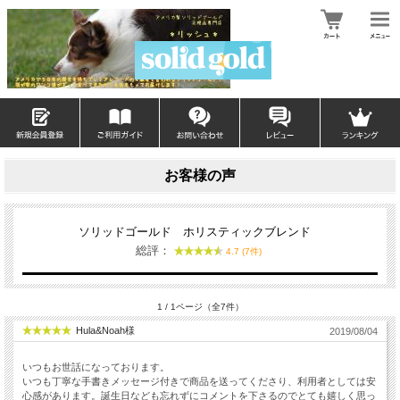
お客様の声
ソリッドゴールド ホリスティックブレンド
総評：
4.7 (7件)
1 / 1ページ（全7件）
Hula&Noah様
2019/08/04
いつもお世話になっております。
いつも丁寧な手書きメッセージ付きで商品を送ってくださり、利用者としては安
心感があります。誕生日なども忘れずにコメントを下さるのでとても嬉しく思っ