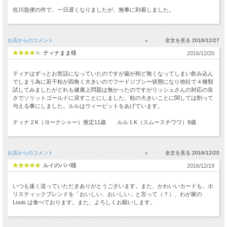
佐川急便の件で、一日遅くなりましたが、無事に到着しました。
お店からのコメント
2016/12/27
ティナまま様
2016/12/20
ティナはずっとお世話になっていたのですが歯が殆ど無くなってしまい飲み込ん
でしまう為に若干粒が四角く大きいのでフードジプシー状態になり他社で４種類
試してみましたがどれも健康上問題は無かったのですがリッシュさんの対応の良
さでソリットゴールドに戻すことにしました。粒の大きいことに関しては割って
与える事にしました。ルルはウィービットをあげています。
ティナ２K（ヨークシャー）推定11歳 ルル１K（スムースチワワ）8歳
お店からのコメント
2016/12/20
ルイのパパ様
2016/12/19
いつも速く送っていただきありがとうございます。また、かわいいカードも。ホ
リスティックブレンドを「おいしい、おいしい」と言って（？）、わが家の
Louis は食べております。また、よろしくお願いします。