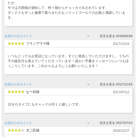
たが、
今では力関係が逆転して、時々猫からチョッカイ出されています。
ダックスもずっと健康で暮らせたのもソリッドゴールドのお陰と感謝していま
す。
お店からのコメント
2019/04/29
フラノアママ様
2017/12/16
いつもとってもお世話になっています。すぐに発送していただけますし、うちの
子の誕生日も覚えていてくださっています！温かい手書きメッセージにいつもほ
っこりしています。これからもよろしくお願いいたします！
お店からのコメント
2017/12/19
なー坊様
2017/07/12
12キロタイプにもチャックが付くと嬉しいです。
お店からのコメント
2017/07/13
犬二匹様
2016/12/27