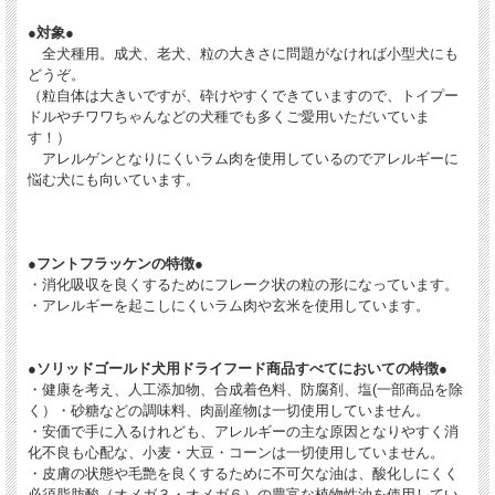
＊フントフラッケンのパッケージは、アメリカで製造されたまま、日本でのリパッ
●対象●
ク無しです。
全犬種用。成犬、老犬、粒の大きさに問題がなければ小型犬にも
パッケージにシワが目立つこともありますが、総輸入元ＫＭＴからの正規品で通常
販売品です。
どうぞ。
（粒自体は大きいですが、砕けやすくできていますので、トイプー
ドルやチワワちゃんなどの犬種でも多くご愛用いただいていま
＊小型犬種に与える場合のご質問をいただくことがあります。
す！）
平たい粒状ですのでそのまま食べられる子もいますし、砕けやすい形状ですので飼
アレルゲンとなりにくいラム肉を使用しているのでアレルギーに
い主様が先に砕いて与えていらっしゃる場合もあるようです。
各々の子に合わせて、飼い主様が適切にご対応していただけますようにお願いいた
悩む犬にも向いています。
します。
サイズ
価格（税込）
＊ご購入前にご確認いただきたい事項＊
●フントフラッケンの特徴●
1.8 kg
￥3,960
通常販売 賞味期限 2027.10.8.
・消化吸収を良くするためにフレーク状の粒の形になっています。
・アレルギーを起こしにくいラム肉や玄米を使用しています。
10.9kg
￥18,920
通常販売
▼ご購入の際は、商品画像の右横にある【サイズ】からご希望のサイズ・商品をお
●ソリッドゴールド犬用ドライフード商品すべてにおいての特徴●
選びいただき、
・健康を考え、人工添加物、合成着色料、防腐剤、塩(一部商品を除
【カートへ入れる】をクリックしてください。
く）・砂糖などの調味料、肉副産物は一切使用していません。
・安価で手に入るけれども、アレルギーの主な原因となりやすく消
※メインの商品パッケージの画像は、旧来品（左側画像）と現行商品（右側画像）
化不良も心配な、小麦・大豆・コーンは一切使用していません。
と両方をご確認いただけるものを掲載しております。サブ画像でそれ以前のパッケ
・皮膚の状態や毛艶を良くするために不可欠な油は、酸化しにくく
ージもご確認いただけます。
必須脂肪酸（オメガ３・オメガ６）の豊富な植物性油を使用してい