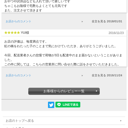
おやつや試供品なども入れて頂いて嬉しいです
ちゃこもお陰様で毛艶もよくとても元気です
また、注文させて頂きます
お店からのコメント
2018/01/31
YUI様
2016/11/23
お店の評価は、毎度満点です。
虹の橋をわたった子のことまで気にかけていただき、ありがとうございました。
今回、配送業者さんの怠慢で荷物が3日も配達中のまま届かないということがありま
した。
この件に関しては、こちらの営業所に問い合せた際に話をさせていただきました。
お店からのコメント
2016/11/24
お客様からのレビュー一覧
お店のトップへ戻る