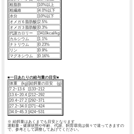
粗脂肪
10%以上
粗繊維
4.0%以下
水分
10%以下
オメガ６脂肪酸
2.5%
オメガ３脂肪酸
0.3%
代謝カロリー
3410kcal/kg
カルシウム
1.1%
ナトリウム
0.23%
リン
0.9%
マグネシウム
0.16%
■一日あたりの給与量の目安■
体重 (kg)
給餌量の目安 (g)
7.2~13.6
133~212
13.6~20.4
212~292
20.4~27.2
292~371
27.2~34.0
371~424
34.0~45.3
424~531
※ 給餌量はあくまでも目安となります
運動量・健康状態や年齢、代謝、飼育環境は個々で違ってきますの
で、参考として調整してあげてください。