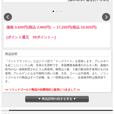
価格:
3,600円
(税込 3,960円)
～
17,200円
(税込 18,920円)
[ポイント還元 39ポイント～]
商品説明
『フントフラッケン』とはドイツ語で『ドッグフード』を意味します。アレルギー
を起こしにくいラム肉、玄米が主原料です。米国農務省厳選のホルモン剤、薬物の
投与のない放牧飼育されたラム肉使用。穀類は１級、２級の殺虫剤不使用のものを
使用。アレルゲンとなる可能性の高い小麦、大豆、コーンは不使用。また、ソリッ
ドゴールドの商品はすべて砂糖、塩（一部商品を除く）、合成保存料は無添加で
す。
<< ソリッドゴールド商品の在庫現状と販売につきまして >>
＊＊2026.6.16.在庫状況更新＊＊
▼ 商品説明の続きを見る ▼
フントフラッケン 全て通常販売です。