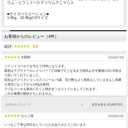
ウム・ビフィドバクテリウムアニマリス
■サイズバリエーション■
1.8kg、10.9kgの2サイズ
お客様からのレビュー（4件）
総評:
5.0
大西様
2018/07/09
ソリッドゴールドを与えて24年になります。
最初はラブラドールレトリバー♀で19歳で亡くなるまで病気もせず最後の2か月前ま
で歩いてくれていました。
現在はアメリカンコッカスパニール♂5歳、毛の艶もよく病気もしていませんし体重
も成犬になってから11Kgを維持。
ラブもコッカも散歩に行くと朝夕きっちりトイレをしてくれます。
これが健康の秘訣かもしれません。
お店からのコメント
2018/07/10
ちゃこ様
2018/01/30
いつもご丁寧な対応をしていただきありがとうございまさ