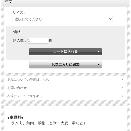
注文
サイズ：
＋＋＋
コロナの影響が度々ある2021年～2023年となっておりましたが、 当ショップで継
続購入していただいている飼い主様の供給をなんとか続けています。
価格:
－
サイズの変更やローリングストックのご協力に感謝しています。
購入数：
個
＊自然災害も増えています。もしまだの飼い主様には、数か月程度のローリングス
トックを意識していただければ幸いです。
＊ご予約などありましたらお気軽にお申し付けください。
出来るだけの対応をさせていただきます。
＊賞味期限のお問い合わせは、お気軽にメールくださいませ。
返品についての詳細はこちら
ご購入前に、下記のご購入前にご確認いただきたいことも参照願います。
お問い合わせ
・今後の在庫状況により、全サイズを当ショップを継続的にご利用の飼い主様への
友達にメールですすめる
専用販売に切り替える場合がございます。商品ページの更新が間に合わず、ご購入
お手続きいただいてからのご案内となる場合もございます。 何卒ご了承願いま
す。
・短い期間での複数回購入はご遠慮ください。
●主原料●
ラム肉、魚肉、穀物（玄米・大麦・黍など）
・賞味期限は予告なく変更になる場合があります。