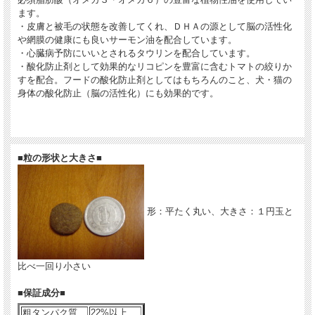
ます。
・皮膚と被毛の状態を改善してくれ、ＤＨＡの源として脳の活性化
や網膜の健康にも良いサーモン油を配合しています。
・心臓病予防にいいとされるタウリンを配合しています。
・酸化防止剤として効果的なリコピンを豊富に含むトマトの絞りか
すを配合。フードの酸化防止剤としてはもちろんのこと、犬・猫の
身体の酸化防止（脳の活性化）にも効果的です。
■粒の形状と大きさ■
形：平たく丸い、大きさ：１円玉と
比べ一回り小さい
■保証成分■
粗タンパク質
22%以上