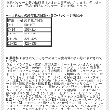
※新パッケージ分の給餌量は大まかな箇所がございます。多少違っ
てきますが、下記の過去のパッケージ分も参考にどうぞ。
■一日あたりの給与量の目安■ -昔のパッケージ表記分-
体重 (kg)
給餌量の目安 (g)
0~7
50~107
7~14
107~214
14~21
214~321
21~28
321~428
28~32
428~535
■ 原材料 ■
-含まれているものの全てが含有量の多い順に表示されて
います-
ラム・ドライラム・玄米・精製大麦・オートミール・えんどう豆・
ガルバンゾー豆・米ぬか・ドライオーシャンフィッシュ・ 鶏脂肪
（混合トコフェロールによる保存処理）・乾燥卵・フラックスシー
ド・ドライトマト搾り粕（リコピン）・天然風味 料・ニンジン・サ
ーモンオイル（混合トコフェロールによる保存処理）・パンプキ
ン・塩化カリウム・ミネラル類（キレー ト鉄・キレート亜鉛・キレ
ート銅・硫酸第一鉄・硫酸亜鉛・硫酸銅・ヨウ化カリウム・キレー
トマンガン・酸化マンガン・ 硫酸マンガン・亜セレン酸ナトリウ
ム）・ビタミン類（ビタミン E・チアミン硝酸塩・L-アスコルビン
酸-2-ポリリン酸（ビ タミン C 源）・ビタミン A・ビオチン・ナイ
アシン・パントテン酸カルシウム・ピリドキシン塩酸塩・ビタミン
B12・リボフラ ビン・ビタミン D3・葉酸）・ブルーベリー・クラン
ベリー・DL メチオニン・塩化コリン・乾燥チコリ根・タウリン・ロ
ーズマ リーエキス・ラクトバチルスプランタルム・バチルスサブテ
ィリス・ラクトバチルスアシドフィルス・エンテロコッカスフ ェシ